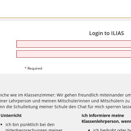
Login to ILIAS
*
Required
eiche wie im Klassenzimmer: Wir gehen freundlich miteinander um.
ner Lehrperson und meinen Mitschülerinnen und Mitschülern zu ch
ann die Schulleitung meiner Schule den Chat für mich sperren lass
 Unterricht
Ich informiere meine
Klassenlehrperson, wenn 
Ich bin pünktlich bei den
Videobesprechungen meiner
ich bedroht oder b